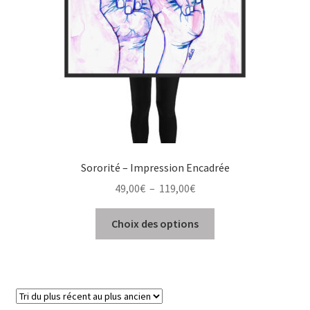
Sororité – Impression Encadrée
Plage
49,00
€
–
119,00
€
de
Ce
prix :
Choix des options
produit
49,00€
a
à
plusieurs
119,00€
variations.
Les