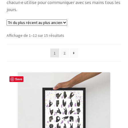
chacun·e utilise pour communiquer avec ses mains tous les
jours.
Trié
Affichage de 1–12 sur 15 résultats
du
plus
1
2
récent
au
plus
ancien
Save