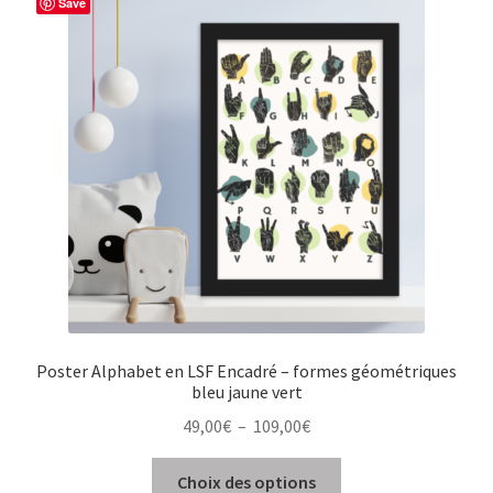
Save
Poster Alphabet en LSF Encadré – formes géométriques
bleu jaune vert
Plage
49,00
€
–
109,00
€
de
Ce
prix :
Choix des options