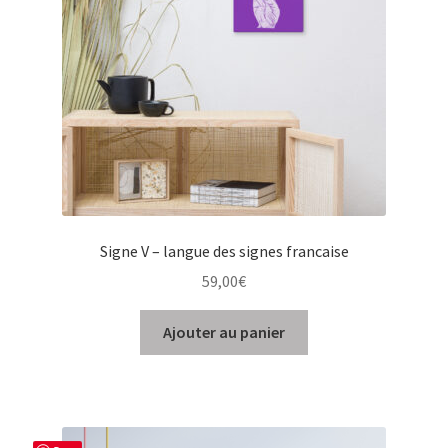
choisies
sur
la
page
du
produit
Signe V – langue des signes francaise
59,00
€
Ajouter au panier