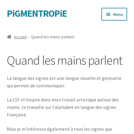
PiGMENTROPiE
Aller
Aller
Menu
à
au
la
contenu
Quand les mains parlent
navigation
Accueil
Quand les mains parlent
Messages féministes
Quand les mains parlent
Sportives
La langue des signes est une langue visuelle et gestuelle
qui permet de communiquer.
La LSF m’inspire dans mon travail artistique autour des
mains. Je travaille sur l’alphabet en langue des signes
française.
Mais je m’intéresse également à tous les signes que