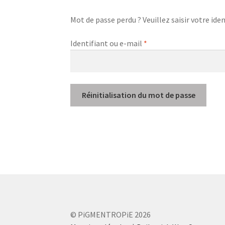
Mot de passe perdu ? Veuillez saisir votre ide
Obligatoire
Identifiant ou e-mail
*
Réinitialisation du mot de passe
© PiGMENTROPiE 2026