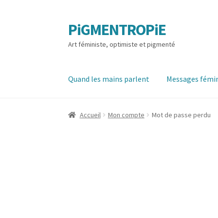
PiGMENTROPiE
Aller
Aller
à
au
Art féministe, optimiste et pigmenté
la
contenu
navigation
Quand les mains parlent
Messages fémin
Accueil
Mon compte
Mot de passe perdu