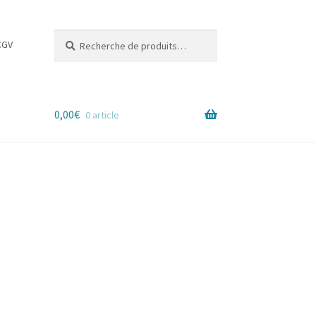
Recherche
Recherche
CGV
pour :
0,00
€
0 article