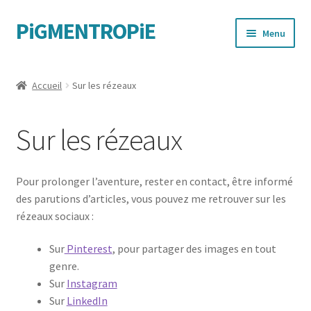
PiGMENTROPiE
Aller
Aller
Menu
à
au
la
contenu
Quand les mains parlent
navigation
Accueil
Sur les rézeaux
Messages féministes
Sur les rézeaux
Sportives
Pour prolonger l’aventure, rester en contact, être informé
des parutions d’articles, vous pouvez me retrouver sur les
rézeaux sociaux :
Sur
Pinterest
, pour partager des images en tout
genre.
Sur
Instagram
Sur
LinkedIn