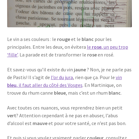
Le vin a ses couleurs : le
rouge
et le
blanc
pour les
principales. Entre les deux, on évitera
le
rose
, un peu trop
‘fille’
. La parade est de transformer le
rose
en rosé.
Et savez-vous qu’il existe du vin
jaune
? Non, je ne parle pas
de Pastis! Il s’agit de
l’or du jura
, rien que ça. Pour le
vin
bleu
, il faut aller du côté des Vosges
. En Martinique, on
trouve du rhum canne
bleue
, mais c’est un rhum
blanc
.
Avec toutes ces nuances, vous reprendrez bien un petit
vert
? Attention cependant à ne pas en abuser, l’abus
d’alcool est
mauve
et pour votre santé, ce n’est pas bon.
Et puis si vous voulez vraiment parler
couleur
, consultez