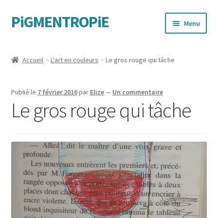
PiGMENTROPiE
Aller
Aller
Menu
à
au
la
contenu
Quand les mains parlent
navigation
Accueil
L'art en couleurs
Le gros rouge qui tâche
Messages féministes
Publié le
7 février 2016
par
Elize
—
Un commentaire
Sportives
Le gros rouge qui tâche