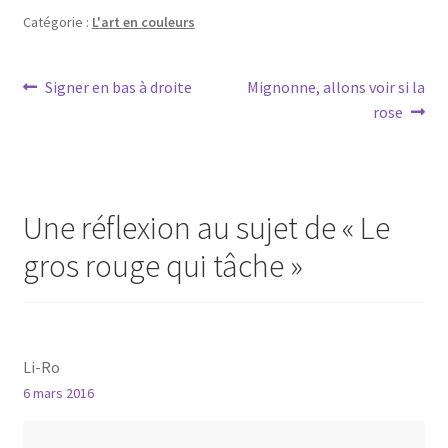
Catégorie :
L'art en couleurs
Navigation
Article
Article
Signer en bas à droite
Mignonne, allons voir si la
précédent :
suivant :
rose
de
l’article
Une réflexion au sujet de «
Le
gros rouge qui tâche
»
Li-Ro
6 mars 2016