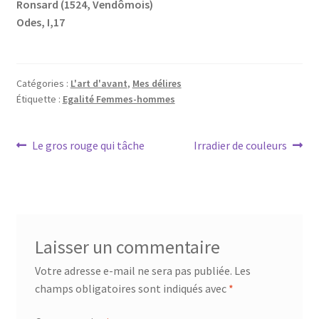
Ronsard (1524, Vendômois)
Odes, I,17
Catégories :
L'art d'avant
,
Mes délires
Étiquette :
Egalité Femmes-hommes
Navigation
Article
Article
Le gros rouge qui tâche
Irradier de couleurs
précédent :
suivant :
de
l’article
Laisser un commentaire
Votre adresse e-mail ne sera pas publiée.
Les
champs obligatoires sont indiqués avec
*