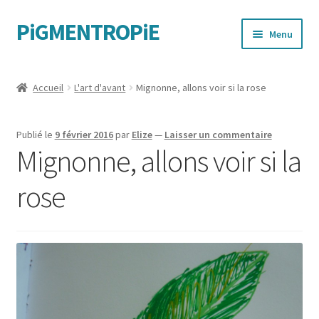
PiGMENTROPiE
Aller
Aller
Menu
à
au
la
contenu
Quand les mains parlent
navigation
Accueil
L'art d'avant
Mignonne, allons voir si la rose
Messages féministes
Publié le
9 février 2016
par
Elize
—
Laisser un commentaire
Sportives
Mignonne, allons voir si la
rose