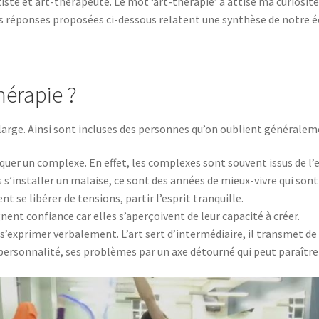
iste et art-thérapeute. Le mot ‘art-thérapie’ a attisé ma curiosité
es réponses proposées ci-dessous relatent une synthèse de notre 
thérapie ?
 large. Ainsi sont incluses des personnes qu’on oublient généraleme
quer un complexe. En effet, les complexes sont souvent issus de l’
s’installer un malaise, ce sont des années de mieux-vivre qui son
nt se libérer de tensions, partir l’esprit tranquille.
ent confiance car elles s’aperçoivent de leur capacité à créer.
s’exprimer verbalement. L’art sert d’intermédiaire, il transmet de l
personnalité, ses problèmes par un axe détourné qui peut paraître