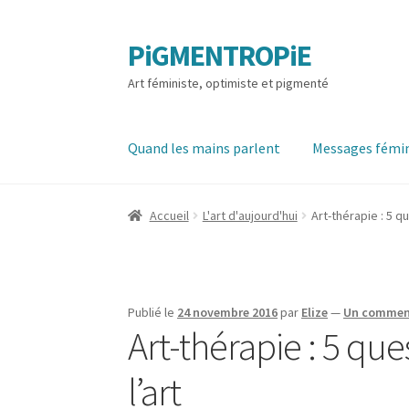
PiGMENTROPiE
Aller
Aller
à
au
Art féministe, optimiste et pigmenté
la
contenu
navigation
Quand les mains parlent
Messages fémin
Accueil
L'art d'aujourd'hui
Art-thérapie : 5 
Publié le
24 novembre 2016
par
Elize
—
Un commen
Art-thérapie : 5 q
l’art