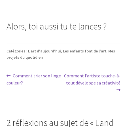
Alors, toi aussi tu te lances ?
Catégories :
L'art d'aujourd'hui
,
Les enfants font de l'art
,
Mes
projets du quotidien
Navigation
Article
Article
Comment trier son linge
Comment l’artiste touche-à-
précédent :
suivant :
couleur?
tout développe sa créativité
de
l’article
2 réflexions au sujet de «
Land