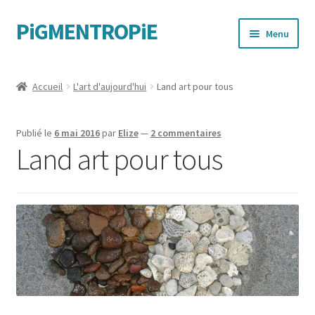
PiGMENTROPiE
Aller
Aller
Menu
à
au
la
contenu
Quand les mains parlent
navigation
Accueil
L'art d'aujourd'hui
Land art pour tous
Messages féministes
Publié le
6 mai 2016
par
Elize
—
2 commentaires
Sportives
Land art pour tous