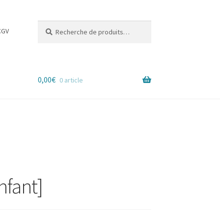
Recherche
Recherche
CGV
pour :
0,00
€
0 article
nfant]