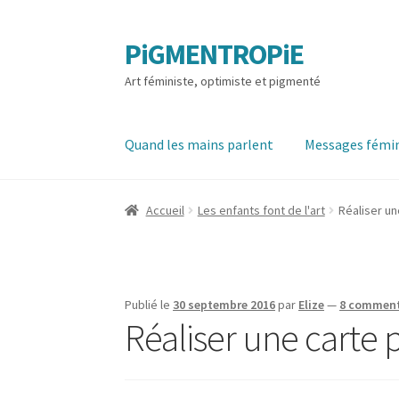
PiGMENTROPiE
Aller
Aller
à
au
Art féministe, optimiste et pigmenté
la
contenu
navigation
Quand les mains parlent
Messages fémin
Accueil
Les enfants font de l'art
Réaliser un
Publié le
30 septembre 2016
par
Elize
—
8 comment
Réaliser une carte p