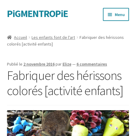
PiGMENTROPiE
Aller
Aller
Menu
à
au
la
contenu
Quand les mains parlent
navigation
Accueil
Les enfants font de l'art
Fabriquer des hérissons
colorés [activité enfants]
Messages féministes
Sportives
Publié le
2 novembre 2016
par
Elize
—
6 commentaires
Fabriquer des hérissons
colorés [activité enfants]