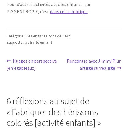
Pour d’autres activités avec les enfants, sur
PiGMENTROPiE, c’est
dans cette rubrique
.
Catégorie :
Les enfants font de l'art
Étiquette :
activité enfant
Navigation
Article
Article
Nuages en perspective
Rencontre avec Jimmy P, un
précédent :
suivant :
[en 4 tableaux]
artiste surréaliste
de
l’article
6 réflexions au sujet de
«
Fabriquer des hérissons
colorés [activité enfants]
»