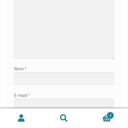
Nom
*
E-mail
*
0
Site web
Recherche
Recherche