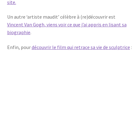
site.
Un autre ‘artiste maudit’ célèbre à (re)découvrir est
Vincent Van Gogh, viens voir ce que j’ai appris en lisant sa
biographie
.
Enfin, pour
découvrir le film qui retrace sa vie de sculptrice
: