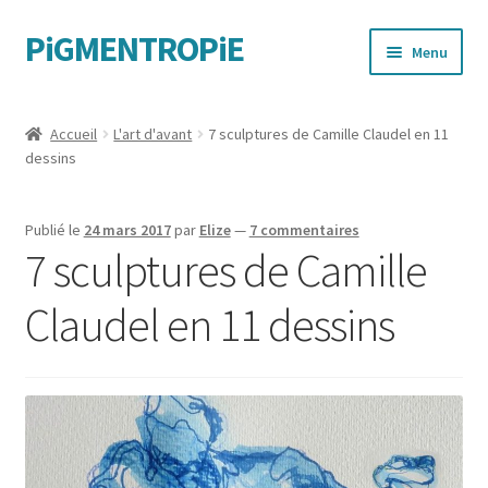
PiGMENTROPiE
Aller
Aller
Menu
à
au
la
contenu
Quand les mains parlent
navigation
Accueil
L'art d'avant
7 sculptures de Camille Claudel en 11
dessins
Messages féministes
Sportives
Publié le
24 mars 2017
par
Elize
—
7 commentaires
7 sculptures de Camille
Claudel en 11 dessins