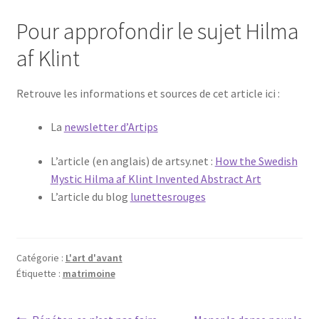
Pour approfondir le sujet Hilma
af Klint
Retrouve les informations et sources de cet article ici :
La
newsletter d’Artips
L’article (en anglais) de artsy.net :
How the Swedish
Mystic Hilma af Klint Invented Abstract Art
L’article du blog
lunettesrouges
Catégorie :
L'art d'avant
Étiquette :
matrimoine
Article
Article