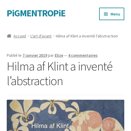
PiGMENTROPiE
Aller
Aller
Menu
à
au
la
contenu
Quand les mains parlent
navigation
Accueil
L'art d'avant
Hilma af Klint a inventé l’abstraction
Messages féministes
Publié le
7 janvier 2019
par
Elize
—
4 commentaires
Sportives
Hilma af Klint a inventé
l’abstraction