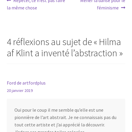
Navigation
Répéter, ce n’est pas faire
Mener la danse pour le
précédent :
suivant :
la même chose
féminisme
de
l’article
4 réflexions au sujet de «
Hilma
af Klint a inventé l’abstraction
»
Ford de artfordplus
20 janvier 2019
Oui pour le coup il me semble qu’elle est une
pionnière de l’art abstrait. Je ne connaissais pas du
tout cette artiste et j’ai apprécié la découvrir.
J’adore ses grandes toiles colorées.