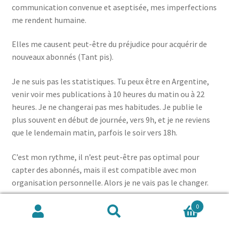
communication convenue et aseptisée, mes imperfections
me rendent humaine.
Elles me causent peut-être du préjudice pour acquérir de
nouveaux abonnés (Tant pis).
Je ne suis pas les statistiques. Tu peux être en Argentine,
venir voir mes publications à 10 heures du matin ou à 22
heures. Je ne changerai pas mes habitudes. Je publie le
plus souvent en début de journée, vers 9h, et je ne reviens
que le lendemain matin, parfois le soir vers 18h.
C’est mon rythme, il n’est peut-être pas optimal pour
capter des abonnés, mais il est compatible avec mon
organisation personnelle. Alors je ne vais pas le changer.
En revanche, tu trouveras certainement plein de conseils
0
Recherche
Recherche
sur cette thématique, mais avant de les suivre demande-