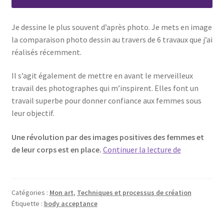
Je dessine le plus souvent d’après photo. Je mets en image
la comparaison photo dessin au travers de 6 travaux que j’ai
réalisés récemment.
Il s’agit également de mettre en avant le merveilleux
travail des photographes qui m’inspirent. Elles font un
travail superbe pour donner confiance aux femmes sous
leur objectif.
Une révolution par des images positives des femmes et
Comparaiso
de leur corps est en place.
Continuer la lecture de
Photo
Dessin
sur
Catégories :
Mon art
,
Techniques et processus de création
6
Étiquette :
body acceptance
de
mes