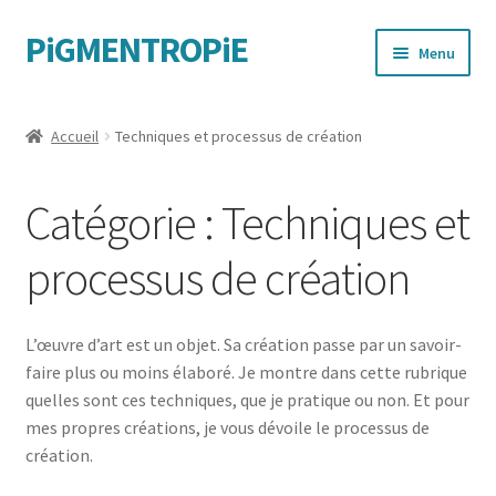
PiGMENTROPiE
Aller
Aller
Menu
à
au
la
contenu
Quand les mains parlent
navigation
Accueil
Techniques et processus de création
Messages féministes
Catégorie :
Techniques et
Sportives
processus de création
L’œuvre d’art est un objet. Sa création passe par un savoir-
faire plus ou moins élaboré. Je montre dans cette rubrique
quelles sont ces techniques, que je pratique ou non. Et pour
mes propres créations, je vous dévoile le processus de
création.